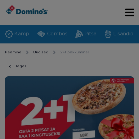
Kamp
Combos
Pitsa
Lisandid
Peamine
Uudised
2+1 pakkumine!
Tagasi