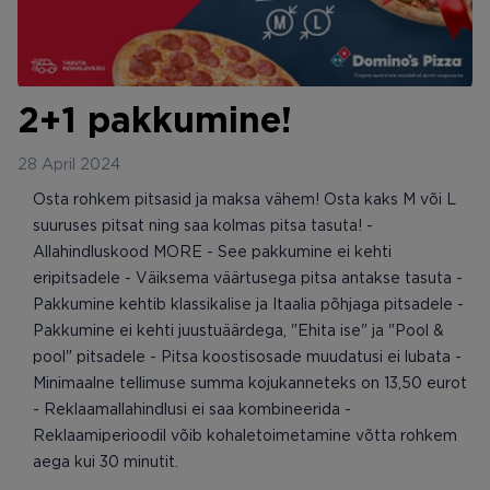
2+1 pakkumine!
28 April 2024
Osta rohkem pitsasid ja maksa vähem! Osta kaks M või L
suuruses pitsat ning saa kolmas pitsa tasuta! -
Allahindluskood MORE - See pakkumine ei kehti
eripitsadele - Väiksema väärtusega pitsa antakse tasuta -
Pakkumine kehtib klassikalise ja Itaalia põhjaga pitsadele -
Pakkumine ei kehti juustuäärdega, "Ehita ise" ja "Pool &
pool" pitsadele - Pitsa koostisosade muudatusi ei lubata -
Minimaalne tellimuse summa kojukanneteks on 13,50 eurot
- Reklaamallahindlusi ei saa kombineerida -
Reklaamiperioodil võib kohaletoimetamine võtta rohkem
aega kui 30 minutit.