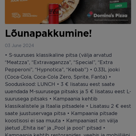
Lõunapakkumine!
03 June 2024
• S-suuruses klassikaline pitsa (välja arvatud
“Meatzza”, “Extravaganzza”, “Special”, “Extra
Pepperoni”, “Hypnotica”, “Kebab”) • 0.33L jooki
(Coca-Cola, Coca-Cola Zero, Sprite, Fanta) •
Sooduskood: LUNCH • 3 € lisatasu eest saate
uuendada M-suurusega pitsaks ja 5 € lisatasu eest L-
suurusega pitsaks • Kampaania kehtib
klassikalistele ja Itaalia pitsadele • Lisatasu 2 € eest
saate juustuservaga pitsa • Kampaania pitsade
koostisosi ei saa muuta • Kampaaniast on välja
jäetud „Ehita ise“ ja „Pool ja pool“ pitsad •
Kampaania kehtib restoranides, veebis ja mobiiliäpi