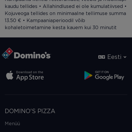
kaudu tellides • Allahindlused ei ole kumulatiivsed •
Kojuveoga tellides on minimaalne tellimuse summa
13.50 € • Kampaaniaperioodil võib
kohaletoimetamine kesta kauem kui 30 minutit
Eesti
DOMINO'S PIZZA
Menüü