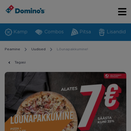
Kamp
Combos
Pitsa
Lisandid
Peamine
Uudised
Lõunapakkumine!
Tagasi