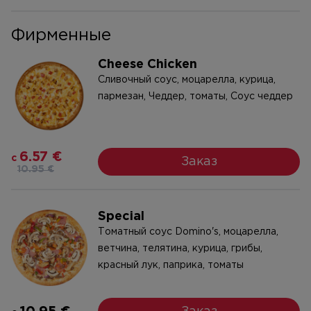
Фирменные
Cheese Chicken
Cливочный соус, моцарелла, курица,
пармезан, Чeддeр, томаты, Cоус чеддер
6.57 €
c
Заказ
10.95 €
Special
Tоматный соус Domino's, моцарелла,
ветчина, телятина, курица, грибы,
красный лук, паприка, томаты