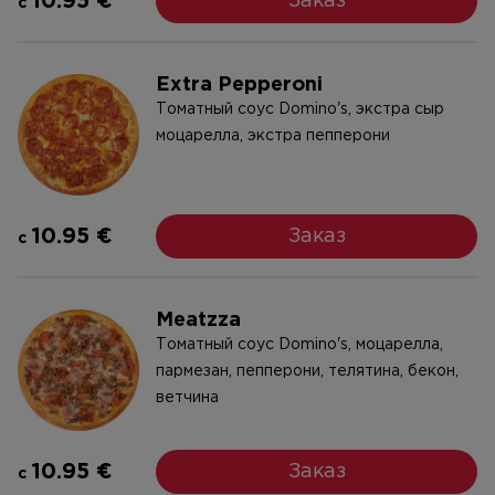
10.95 €
Заказ
c
Extra Pepperoni
Tоматный соус Domino's, экстра сыр
моцарелла, экстра пепперони
10.95 €
Заказ
c
Meatzza
Tоматный соус Domino's, моцарелла,
пармезан, пепперони, телятина, бекон,
ветчина
10.95 €
Заказ
c