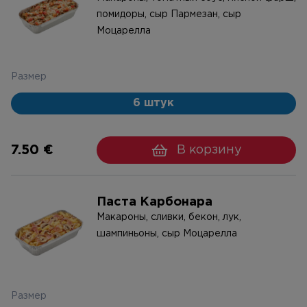
помидоры, сыр Пармезан, сыр
Моцарелла
Размер
6 штук
7.50 €
В корзину
Паста Карбонара
Макароны, сливки, бекон, лук,
шампиньоны, сыр Моцарелла
Размер