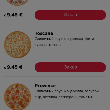
9.45 €
Заказ
c
Toscana
Cливочный соус, моцарелла, фета,
курица, томаты
9.45 €
Заказ
c
Provence
Cливочный соус, моцарелла, голубой
сыр, ветчина, пепперони, томаты