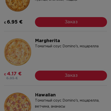
6.95 €
Заказ
c
Margherita
Tоматный соус Domino's, моцареллa
4.17 €
c
Заказ
6.95 €
Hawaiian
Tоматный соус Domino's, моцарелла,
ветчина, ананасы