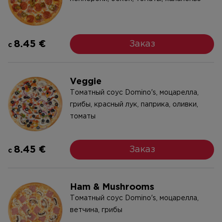
8.45 €
Заказ
c
Veggie
Tоматный соус Domino's, моцареллa,
грибы, красный лук, паприка, оливки,
томаты
8.45 €
Заказ
c
Ham & Mushrooms
Tоматный соус Domino's, моцарелла,
ветчина, грибы