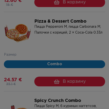
12.60 €
В корзину
18 €
Pizza & Dessert Combo
Пицца Pepperoni M, пицца Carbonara M,
Палочки с корицей, 2 × Coca-Cola 0.33л
Размер
Combo
24.57 €
В корзину
35.1 €
Spicy Crunch Combo
Пицца Spicy M, 6 куриных наггетсов,