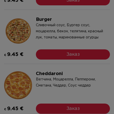
9.45 €
Заказ
c
Burger
Cливочный соус, Бургер соус,
моцарелла, бекон, телятина, красный
лук, томаты, маринованные огурцы
9.45 €
Заказ
c
Cheddaroni
Ветчина, Моцарелла, Пепперони,
Сметана, Чeддeр, Cоус чеддер
9.45 €
Заказ
c