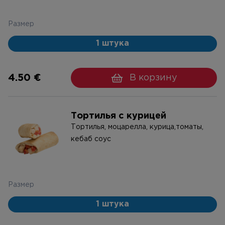
Размер
1 штука
4.50 €
В корзину
Тортилья с курицей
Тортилья, моцарелла, курица,томаты,
кебаб соус
Размер
1 штука