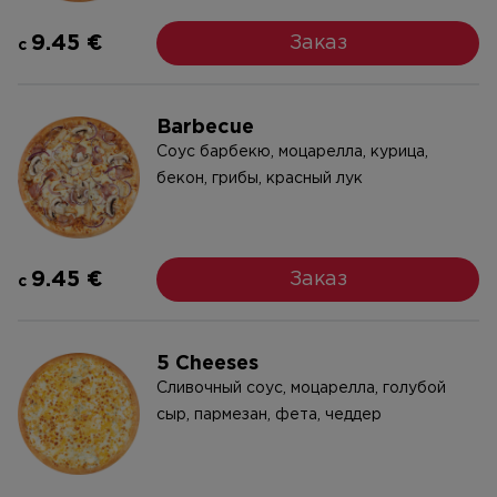
9.45 €
Заказ
c
Barbecue
Cоус барбекю, моцарелла, курица,
бекон, грибы, красный лук
9.45 €
Заказ
c
5 Cheeses
Cливочный соус, моцарелла, голубой
сыр, пармезан, фета, чeддeр