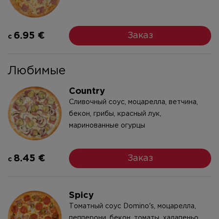
6.95 €
Заказ
c
Любимые
Country
Cливочный соус, моцарелла, ветчина,
бекон, грибы, красный лук,
маринованные огурцы
8.45 €
Заказ
c
Spicy
Tоматный соус Domino's, моцареллa,
пепперони, бекон, томаты, халапеньо