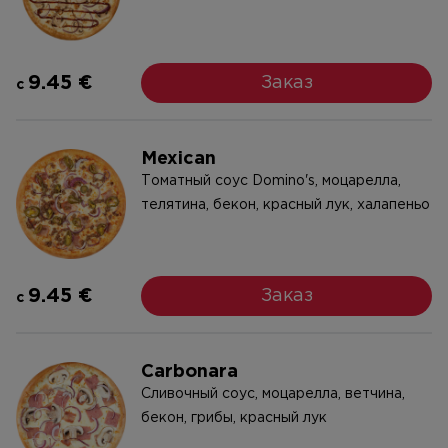
9.45 €
Заказ
c
Mexican
Tоматный соус Domino's, моцарелла,
телятина, бекон, красный лук, халапеньо
9.45 €
Заказ
c
Carbonara
Cливочный соус, моцарелла, ветчина,
бекон, грибы, красный лук