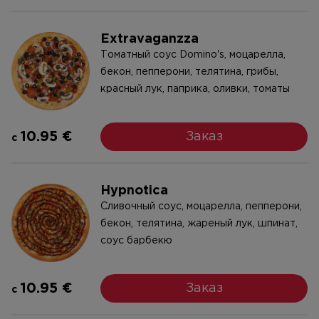
Extravaganzza
Tоматный соус Domino's, моцарелла,
бекон, пепперони, телятина, грибы,
красный лук, паприка, оливки, томаты
10.95 €
Заказ
c
Hypnotica
Cливочный соус, моцарелла, пепперони,
бекон, телятина, жареный лук, шпинат,
соус барбекю
10.95 €
Заказ
c