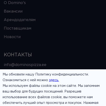
О Domino's
Вакансии
Арендодателям
Поставщикам
Новости
КОНТАКТЫ
info@dominospizza.ee
Мы обновили нашу Политику конфиденциальности.
6333303
Ознакомиться с ней можно
здесь.
Мы используем файлы cookie на этом сайте. Мы запомним
СЛЕДИТЬ
ваш выбор для будущих посещений. Разрешив
использование всех файлов cookie, вы поможете нам
обеспечить лучший опыт просмотра и покупок. Нажимая