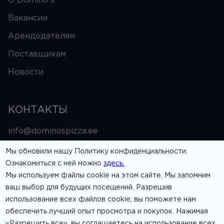
О Domino's
Вакансии
Арендодателям
Поставщикам
Новости
КОНТАКТЫ
info@dominospizza.ee
Мы обновили нашу Политику конфиденциальности.
6333303
Ознакомиться с ней можно
здесь.
Мы используем файлы cookie на этом сайте. Мы запомним
СЛЕДИТЬ
ваш выбор для будущих посещений. Разрешив
использование всех файлов cookie, вы поможете нам
обеспечить лучший опыт просмотра и покупок. Нажимая
«Разрешить все», вы соглашаетесь на использование всех